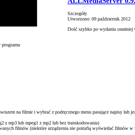
ALLMediaServer 0.9
Szczegóły
Utworzono: 09 październik 2012
Dość szybko po wydaniu ostatniej 
y programu
iszem na filmie i wybrać z podręcznego menu pasujące napisy lub jeże
g2 z mp3 lub mpeg1 z mp2 lub bez transkodowania)
wanych filmów (niektóre urządzenia nie potrafią wyświetlać filmów w