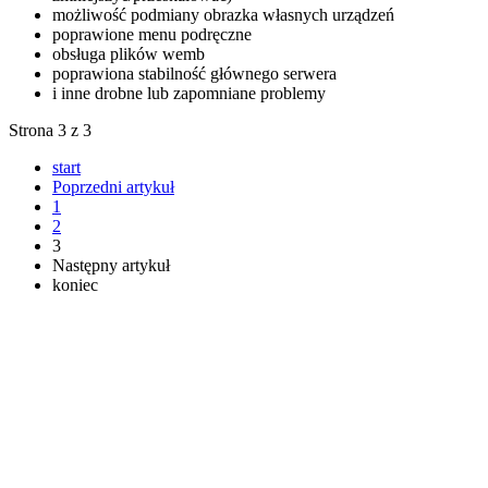
możliwość podmiany obrazka własnych urządzeń
poprawione menu podręczne
obsługa plików wemb
poprawiona stabilność głównego serwera
i inne drobne lub zapomniane problemy
Strona 3 z 3
start
Poprzedni artykuł
1
2
3
Następny artykuł
koniec